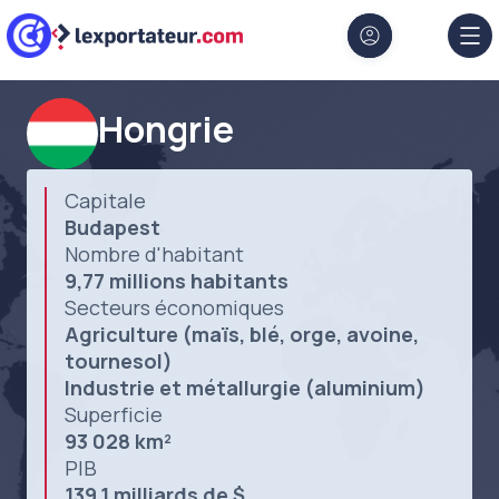
Aller au contenu principal
Panneau de gestion des cookies
Hongrie
Capitale
Budapest
Nombre d'habitant
9,77 millions habitants
Secteurs économiques
Agriculture (maïs, blé, orge, avoine,
tournesol)
Industrie et métallurgie (aluminium)
Superficie
93 028 km²
PIB
139,1 milliards de $