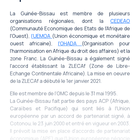
La Guinée-Bissau est membre de plusieurs
organisations régionales, dont la
CEDEAO
(Communauté Economique des Etats de l'Afrique de
l'Ouest),
l’UEMOA
(Union économique et monétaire
ouest africaine),
l'OHADA
(Organisation pour
l'harmonisation en Afrique du droit des affaires) et la
zone Franc. La Guinée-Bissau a également signé
l'accord établissant la ZLECAf (Zone de Libre-
Echange Continentale Africaine). La mise en oeuvre
de la ZLECAf a débuté le 1er janvier 2021.
Elle est membre de l’OMC depuis le 31 mai 1995.
La Guinée-Bissau fait partie des pays ACP (Afrique,
Caraïbes et Pacifique) qui sont liés à l'Union
européenne par un accord de partenariat signé, à
Cotonou, le 23 juin 2000 et entré en vigueur en 2003.
Il prévoit la mise en place d'accords de partenariat
économique (APE) que l'Union européenne négocie