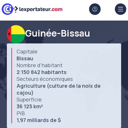
Aller au contenu principal
Panneau de gestion des cookies
Guinée-Bissau
Capitale
Bissau
Nombre d'habitant
2 150 842 habitants
Secteurs économiques
Agriculture (culture de la noix de
cajou)
Superficie
36 125 km²
PIB
1,97 milliards de $