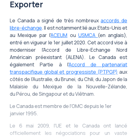
Exporter
Le Canada a signé de très nombreux
accords de
libre-échange
. Il est notamment lié aux Etats-Unis et
au Mexique par l'
ACEUM
ou
USMCA
(en anglais),
entré en vigueur le 1er juillet 2020. Cet accord vise à
moderniser l'Accord de Libre-Echange Nord
Américain préexistant (ALENA). Le Canada est
également Partie à l'
Accord de partenariat
transpacifique global et progressiste (PTPGP)
aux
côtés de l'Australie, du Brunei, du Chili, du Japon de la
Malaisie du Mexique de la Nouvelle-Zélande,
du Pérou, de Singapour et du Viêtnam.
Le Canada est membre de l'OMC depuis le 1er
janvier 1995.
Le 6 mai 2009, l'UE et le Canada ont lancé
officiellement les négociations pour un vaste