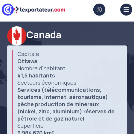
Aller au contenu principal
Panneau de gestion des cookies
Canada
Capitale
Ottawa
Nombre d'habitant
41,5 habitants
Secteurs économiques
Services (télécommunications,
tourisme, internet, aéronautique)
pêche production de minéraux
(nickel, zinc, aluminium) réserves de
pétrole et de gaz naturel
Superficie
9 984 670 km²